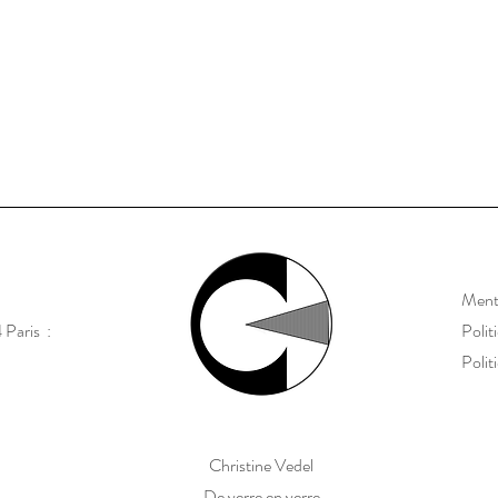
Menti
 Paris :
Polit
Polit
Christine Vedel
De verre en verre