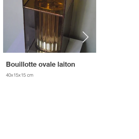
Bouillotte ovale laiton
Bouillotte la
40x15x15 cm
42x15x15 cm
Adresse :
118 rue du Château 75014 Paris :