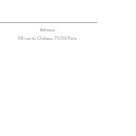
Adresse :
118 rue du Château 75014 Paris :
Tel :
06 27 55 05 51
Mentions légales
Politique de confidentialité
Politique de cookies