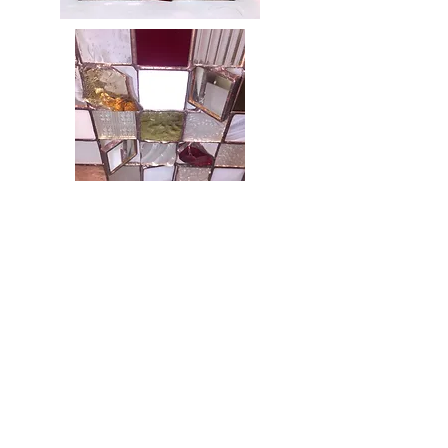
Petits carreaux - Détail - Vue d'en haut
Petits carreaux - Orange et turquoise - Face
- Eteinte
Adresse :
118 rue du Château 75014 Paris :
Tel :
06 27 55 05 51