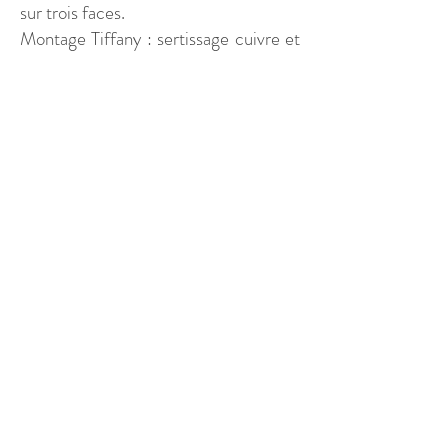
sur trois faces.
Montage Tiffany : sertissage cuivre et
soudure à l'étain.
L'étain est laissé dans sa couleur
naturelle argentée.
Adresse :
118 rue du Château 75014 Paris :
Tel :
06 27 55 05 51
Mentions légales
Politique de confidentialité