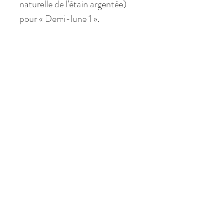
naturelle de l'étain argentée) 
pour « Demi-lune 1 ».
Adresse :
118 rue du Château 75014 Paris :
Tel :
06 27 55 05 51
Mentions légales
Politique de confidentialité
Politique de cookies